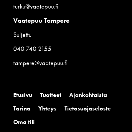
turku@vaatepuu.fi
Vaatepuu Tampere
Suljettu
040 740 2155
tampere@vaatepuu.fi
Etusivu
Tuotteet
Ajankohtaista
Tarina
Yhteys
Tietosuojaseloste
Oma tili