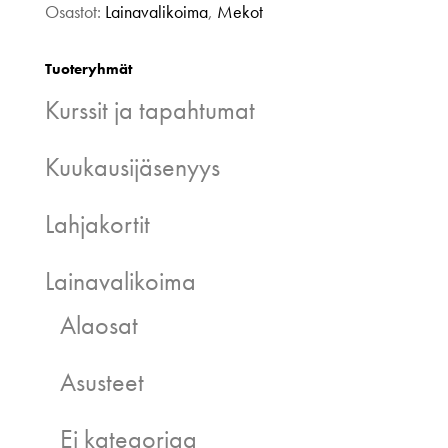
Osastot:
Lainavalikoima
,
Mekot
Tuoteryhmät
Kurssit ja tapahtumat
Kuukausijäsenyys
Lahjakortit
Lainavalikoima
Alaosat
Asusteet
Ei kategoriaa