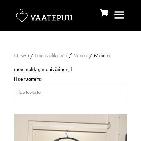
Etusivu
/
Lainavalikoima
/
Mekot
/ Mainio,
maximekko, monivärinen, L
Hae tuotteita