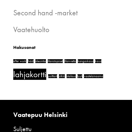
Second hand -market
Vaatehuolto
Hakusanat
after work
häät
ideointia
illanistujaiset
illanvietto
kangaskassi
kassi
lahjakortti
polttarit
silkki
stailaus
tyyli
vaatelainaamo
Vaatepuu Helsinki
Suljettu