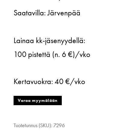
Saatavilla: Järvenpää
Mainio,
Lainaa kk-jäsenyydellä:
maximekko,
100
pistettä (n. 6 €)/vko
monivärinen,
L
Kertavuokra:
40 €/vko
määrä
Varaa myymälään
Tuotetunnus (SKU):
7296