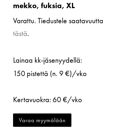
mekko, fuksia, XL
Varattu. Tiedustele saatavuutta
tästä
.
Katri
Lainaa kk-jäsenyydellä:
Niskanen,
150
pistettä (n. 9 €)/vko
Senna
mekko,
Kertavuokra:
60 €/vko
fuksia,
XL
Varaa myymälään
määrä