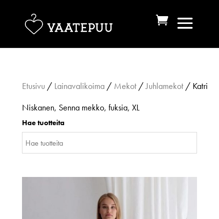
Etusivu
/
Lainavalikoima
/
Mekot
/
Juhlamekot
/ Katri
Niskanen, Senna mekko, fuksia, XL
Hae tuotteita