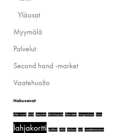
Yläosat
Myymälä
Palvelut
Second hand -market
Vaatehuolto
Hakusanat
after work
häät
ideointia
illanistujaiset
illanvietto
kangaskassi
kassi
lahjakortti
polttarit
silkki
stailaus
tyyli
vaatelainaamo