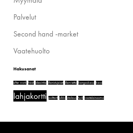
Palvelut
Second hand -market
Vaatehuolto
Hakusanat
after work
häät
ideointia
illanistujaiset
illanvietto
kangaskassi
kassi
lahjakortti
polttarit
silkki
stailaus
tyyli
vaatelainaamo