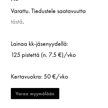
Varattu. Tiedustele saatavuutta
tästä
.
Katri
Lainaa kk-jäsenyydellä:
Niskanen,
125
pistettä (n. 7.5 €)/vko
Drop
dress,
Kertavuokra:
50 €/vko
XL
määrä
Varaa myymälään