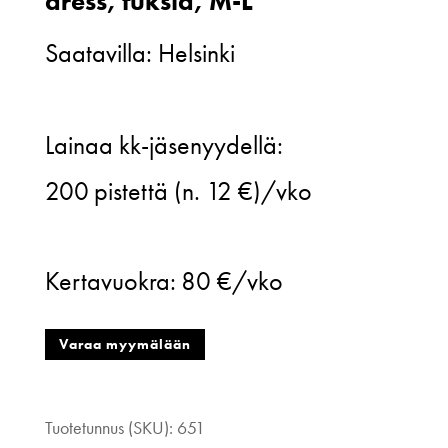
dress, fuksia, M-L
Saatavilla: Helsinki
Katri
Lainaa kk-jäsenyydellä:
Niskanen,
200
pistettä (n. 12 €)/vko
Calla
evening
Kertavuokra:
80 €/vko
dress,
fuksia,
Varaa myymälään
M-
L
Tuotetunnus (SKU):
651