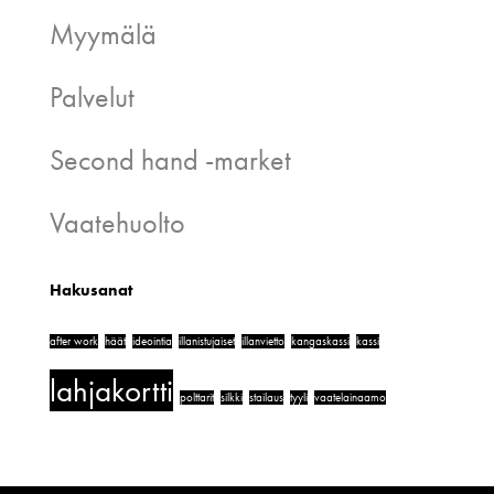
Myymälä
Palvelut
Second hand -market
Vaatehuolto
Hakusanat
after work
häät
ideointia
illanistujaiset
illanvietto
kangaskassi
kassi
lahjakortti
polttarit
silkki
stailaus
tyyli
vaatelainaamo