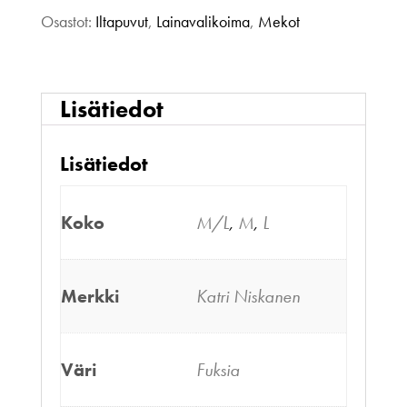
määrä
Osastot:
Iltapuvut
,
Lainavalikoima
,
Mekot
Lisätiedot
Lisätiedot
Koko
M/L
,
M
,
L
Merkki
Katri Niskanen
Väri
Fuksia