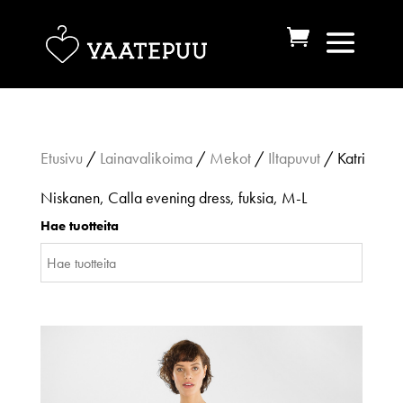
Etusivu
/
Lainavalikoima
/
Mekot
/
Iltapuvut
/ Katri
Niskanen, Calla evening dress, fuksia, M-L
Hae tuotteita