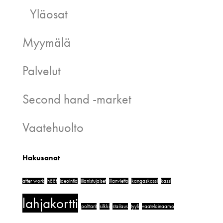
Yläosat
Myymälä
Palvelut
Second hand -market
Vaatehuolto
Hakusanat
after work
häät
ideointia
illanistujaiset
illanvietto
kangaskassi
kassi
lahjakortti
polttarit
silkki
stailaus
tyyli
vaatelainaamo