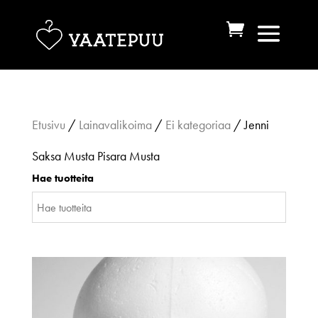
Etusivu
/
Lainavalikoima
/
Ei kategoriaa
/ Jenni
Saksa Musta Pisara Musta
Hae tuotteita