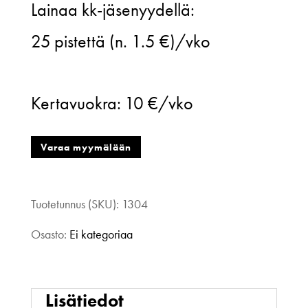
Lainaa kk-jäsenyydellä:
Saksa
25
pistettä (n. 1.5 €)/vko
Musta
Pisara
Kertavuokra:
10 €/vko
Musta
määrä
Varaa myymälään
Tuotetunnus (SKU):
1304
Osasto:
Ei kategoriaa
Lisätiedot