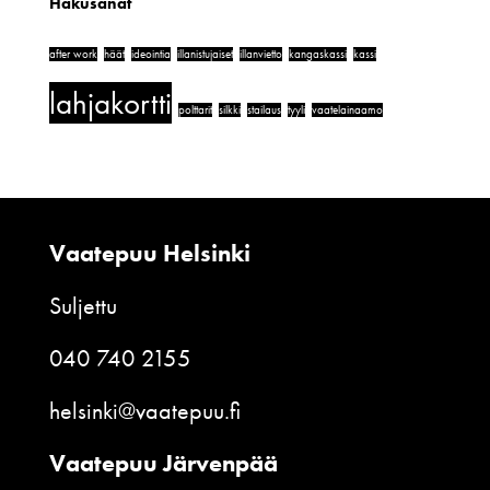
Hakusanat
after work
häät
ideointia
illanistujaiset
illanvietto
kangaskassi
kassi
lahjakortti
polttarit
silkki
stailaus
tyyli
vaatelainaamo
Vaatepuu Helsinki
Suljettu
040 740 2155
helsinki@vaatepuu.fi
Vaatepuu Järvenpää