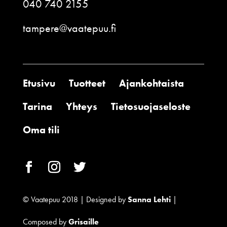
040 740 2155
tampere@vaatepuu.fi
Etusivu
Tuotteet
Ajankohtaista
Tarina
Yhteys
Tietosuojaseloste
Oma tili
© Vaatepuu 2018 | Designed by
Sanna Lehti
|
Composed by
Grisaille