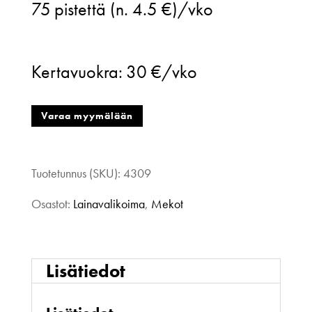
75
pistettä (n. 4.5 €)/vko
raitamekko
musta
Kertavuokra:
30 €/vko
36
määrä
Varaa myymälään
Tuotetunnus (SKU):
4309
Osastot:
Lainavalikoima
,
Mekot
Lisätiedot