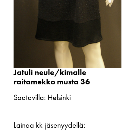
Jatuli neule/kimalle
raitamekko musta 36
Saatavilla: Helsinki
Jatuli
Lainaa kk-jäsenyydellä:
neule/kimalle