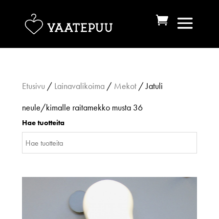
Etusivu
/
Lainavalikoima
/
Mekot
/ Jatuli
neule/kimalle raitamekko musta 36
Hae tuotteita