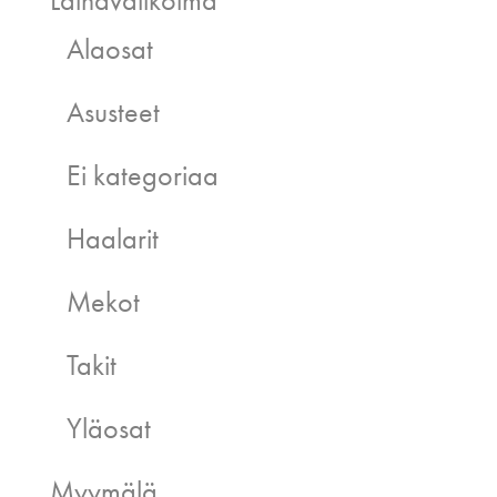
Lainavalikoima
Alaosat
Asusteet
Ei kategoriaa
Haalarit
Mekot
Takit
Yläosat
Myymälä