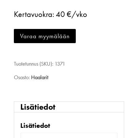
38
Kertavuokra:
40 €/vko
määrä
Varaa myymälään
Tuotetunnus (SKU):
1371
Osasto:
Haalarit
Lisätiedot
Lisätiedot