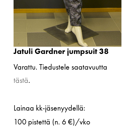
Jatuli Gardner jumpsuit 38
Varattu. Tiedustele saatavuutta
tästä
.
Jatuli
Lainaa kk-jäsenyydellä:
Gardner
100
pistettä (n. 6 €)/vko
jumpsuit