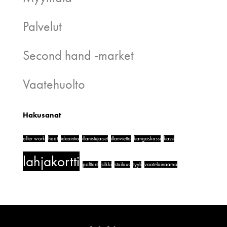
Palvelut
Second hand -market
Vaatehuolto
Hakusanat
after work
häät
ideointia
illanistujaiset
illanvietto
kangaskassi
kassi
lahjakortti
polttarit
silkki
stailaus
tyyli
vaatelainaamo