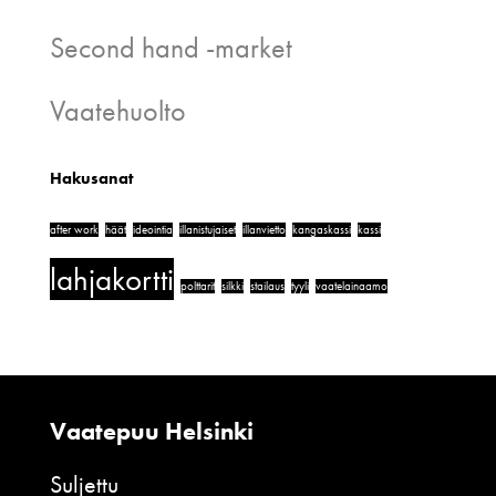
Second hand -market
Vaatehuolto
Hakusanat
after work
häät
ideointia
illanistujaiset
illanvietto
kangaskassi
kassi
lahjakortti
polttarit
silkki
stailaus
tyyli
vaatelainaamo
Vaatepuu Helsinki
Suljettu