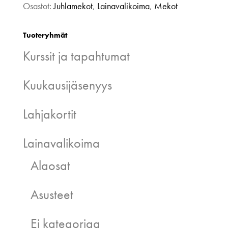
Osastot:
Juhlamekot
,
Lainavalikoima
,
Mekot
Tuoteryhmät
Kurssit ja tapahtumat
Kuukausijäsenyys
Lahjakortit
Lainavalikoima
Alaosat
Asusteet
Ei kategoriaa