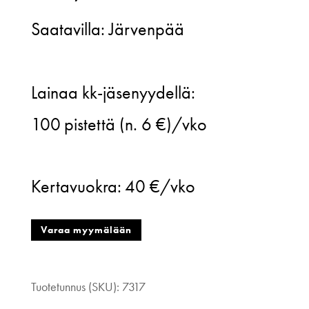
Saatavilla: Järvenpää
Jatuli,
Lainaa kk-jäsenyydellä:
Fiona
100
pistettä (n. 6 €)/vko
Mekko,
Wings
Kertavuokra:
40 €/vko
-
kuosi,
Varaa myymälään
xl
määrä
Tuotetunnus (SKU):
7317