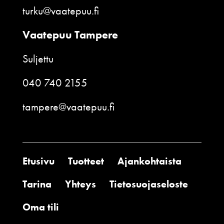
turku@vaatepuu.fi
Vaatepuu Tampere
Suljettu
040 740 2155
tampere@vaatepuu.fi
Etusivu
Tuotteet
Ajankohtaista
Tarina
Yhteys
Tietosuojaseloste
Oma tili