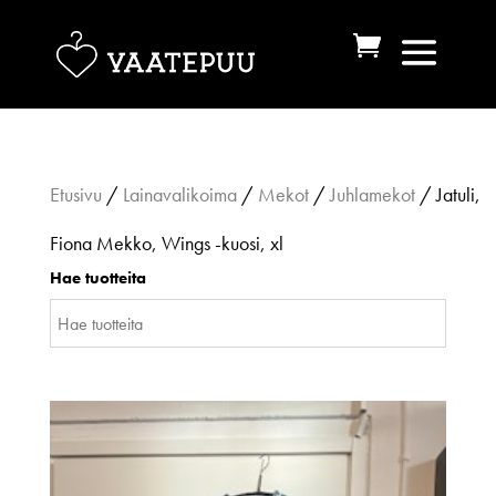
Etusivu
/
Lainavalikoima
/
Mekot
/
Juhlamekot
/ Jatuli,
Fiona Mekko, Wings -kuosi, xl
Hae tuotteita