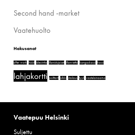
Second hand -market
Vaatehuolto
Hakusanat
after work
häät
ideointia
illanistujaiset
illanvietto
kangaskassi
kassi
lahjakortti
polttarit
silkki
stailaus
tyyli
vaatelainaamo
Vaatepuu Helsinki
Suljettu