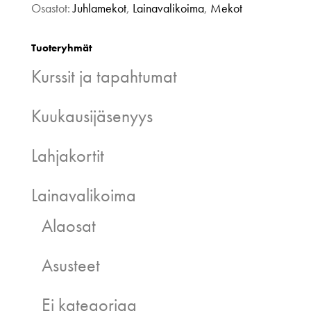
Osastot:
Juhlamekot
,
Lainavalikoima
,
Mekot
Tuoteryhmät
Kurssit ja tapahtumat
Kuukausijäsenyys
Lahjakortit
Lainavalikoima
Alaosat
Asusteet
Ei kategoriaa