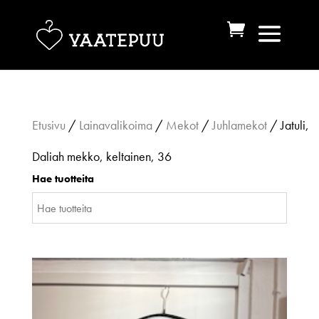
Etusivu
/
Lainavalikoima
/
Mekot
/
Juhlamekot
/ Jatuli,
Daliah mekko, keltainen, 36
Hae tuotteita