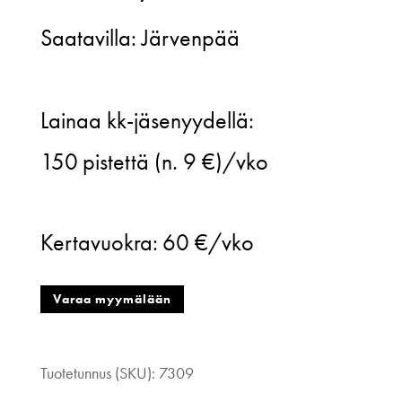
Saatavilla: Järvenpää
Jatuli,
Lainaa kk-jäsenyydellä:
Daliah
150
pistettä (n. 9 €)/vko
mekko,
keltainen,
Kertavuokra:
60 €/vko
36
määrä
Varaa myymälään
Tuotetunnus (SKU):
7309