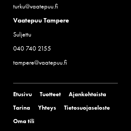
turku@vaatepuu.fi
Vaatepuu Tampere
Suljettu
040 740 2155
tampere@vaatepuu.fi
Etusivu
Tuotteet
Ajankohtaista
Tarina
Yhteys
Tietosuojaseloste
Oma tili