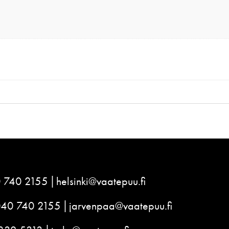
 740 2155
helsinki@vaatepuu.fi
040 740 2155
jarvenpaa@vaatepuu.fi