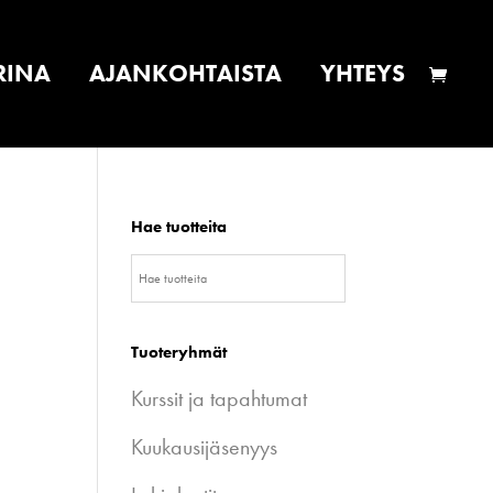
RINA
AJANKOHTAISTA
YHTEYS
Hae tuotteita
Tuoteryhmät
Kurssit ja tapahtumat
Kuukausijäsenyys