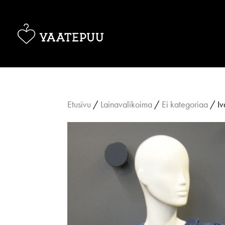
Etusivu
/
Lainavalikoima
/
Ei kategoriaa
/ Iv