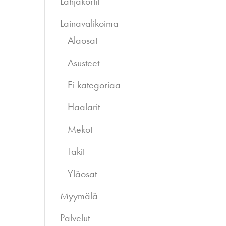
Lahjakortit
Lainavalikoima
Alaosat
Asusteet
Ei kategoriaa
Haalarit
Mekot
Takit
Yläosat
Myymälä
Palvelut