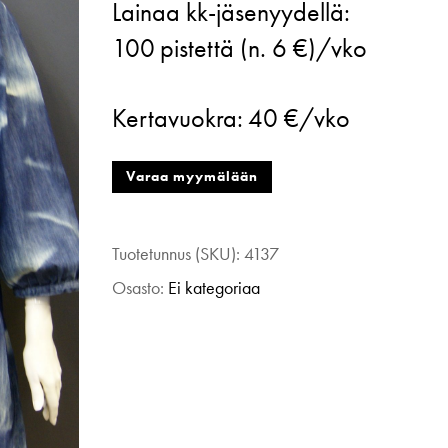
Lainaa kk-jäsenyydellä:
Helsinki
100
pistettä (n. 6 €)/vko
Liukuvärjätty
kaulusmekko
Kertavuokra:
40 €/vko
sininen
36
Varaa myymälään
määrä
Tuotetunnus (SKU):
4137
Osasto:
Ei kategoriaa