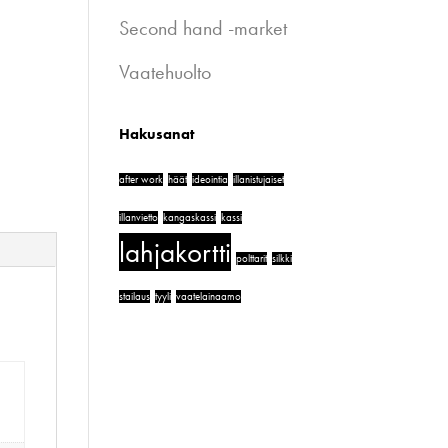
Second hand -market
Vaatehuolto
Hakusanat
after work
häät
ideointia
illanistujaiset
illanvietto
kangaskassi
kassi
lahjakortti
polttarit
silkki
stailaus
tyyli
vaatelainaamo