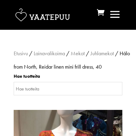
Etusivu
/
Lainavalikoima
/
Mekot
/
Juhlamekot
/ Hálo
from North, Reidar linen mini frill dress, 40
Hae tuotteita