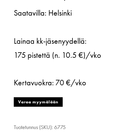
Saatavilla: Helsinki
Hálo
Lainaa kk-jäsenyydellä:
from
175
pistettä (n. 10.5 €)/vko
North,
Reidar
Kertavuokra:
70 €/vko
linen
mini
Varaa myymälään
frill
dress,
Tuotetunnus (SKU):
6775