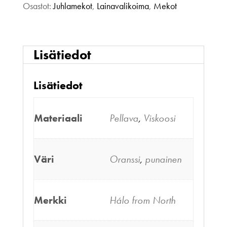
40
Osastot:
Juhlamekot
,
Lainavalikoima
,
Mekot
määrä
Lisätiedot
Lisätiedot
Materiaali
Pellava
,
Viskoosi
Väri
Oranssi
,
punainen
Merkki
Hálo from North