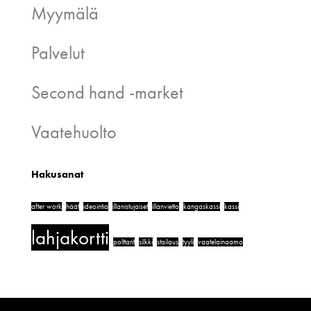
Myymälä
Palvelut
Second hand -market
Vaatehuolto
Hakusanat
after work
häät
ideointia
illanistujaiset
illanvietto
kangaskassi
kassi
lahjakortti
polttarit
silkki
stailaus
tyyli
vaatelainaamo