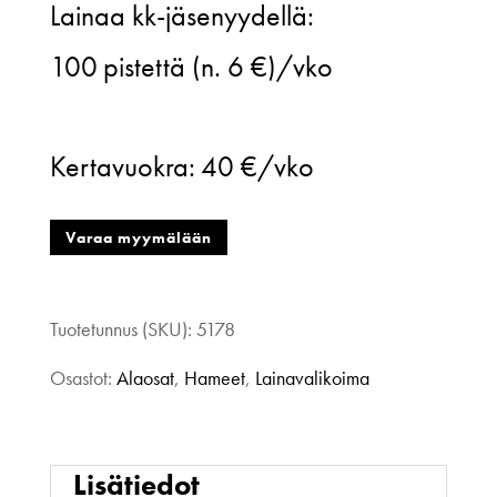
Lainaa kk-jäsenyydellä:
Print
100
pistettä (n. 6 €)/vko
wrapskirt,
Animal
Kertavuokra:
40 €/vko
camouflage,
XL
Varaa myymälään
määrä
Tuotetunnus (SKU):
5178
Osastot:
Alaosat
,
Hameet
,
Lainavalikoima
Lisätiedot