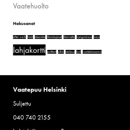
Vaatehuolto
Hakusanat
after work
häät
ideointia
illanistujaiset
illanvietto
kangaskassi
kassi
lahjakortti
polttarit
silkki
stailaus
tyyli
vaatelainaamo
Vaatepuu Helsinki
Suljettu
040 740 2155