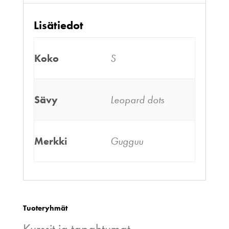
Lisätiedot
Koko
S
Sävy
Leopard dots
Merkki
Gugguu
Tuoteryhmät
Kurssit ja tapahtumat