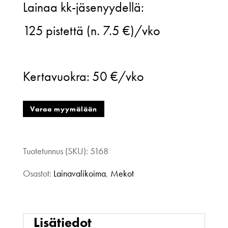
Lainaa kk-jäsenyydellä:
Kietaisumekko,
125
pistettä (n. 7.5 €)/vko
Leopard
dots,
Kertavuokra:
50 €/vko
S
määrä
Varaa myymälään
Tuotetunnus (SKU):
5168
Osastot:
Lainavalikoima
,
Mekot
Lisätiedot