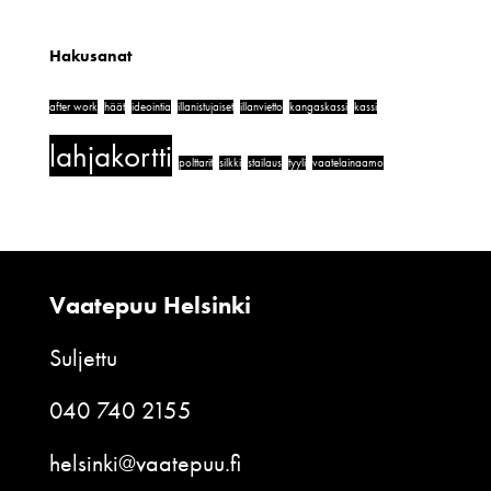
Hakusanat
after work
häät
ideointia
illanistujaiset
illanvietto
kangaskassi
kassi
lahjakortti
polttarit
silkki
stailaus
tyyli
vaatelainaamo
Vaatepuu Helsinki
Suljettu
040 740 2155
helsinki@vaatepuu.fi