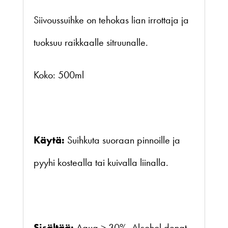
Siivoussuihke on tehokas lian irrottaja ja
tuoksuu raikkaalle sitruunalle.
Koko: 500ml
Käytä:
Suihkuta suoraan pinnoille ja
pyyhi kostealla tai kuivalla liinalla.
Sisältää:
Aqua > 30%, Alcohol denat.