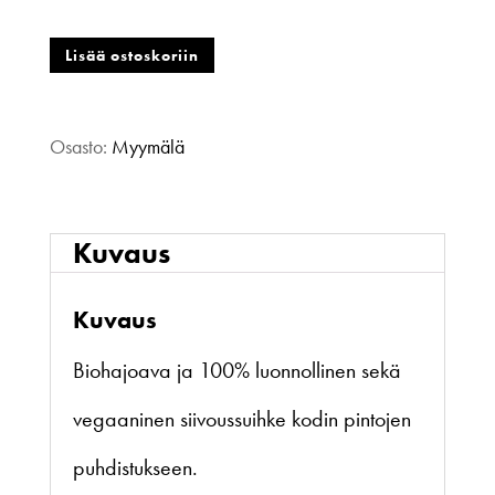
Fiini
Lisää ostoskoriin
Naturally,
Osasto:
Myymälä
Siivoussuihke
sitruuna
Kuvaus
määrä
Kuvaus
Biohajoava ja 100% luonnollinen sekä
vegaaninen siivoussuihke kodin pintojen
puhdistukseen.