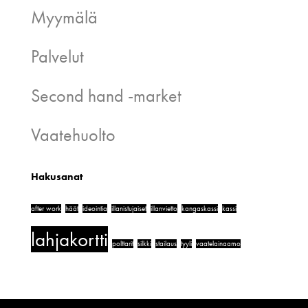
Myymälä
Palvelut
Second hand -market
Vaatehuolto
Hakusanat
after work
häät
ideointia
illanistujaiset
illanvietto
kangaskassi
kassi
lahjakortti
polttarit
silkki
stailaus
tyyli
vaatelainaamo