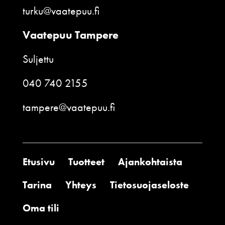
turku@vaatepuu.fi
Vaatepuu Tampere
Suljettu
040 740 2155
tampere@vaatepuu.fi
Etusivu
Tuotteet
Ajankohtaista
Tarina
Yhteys
Tietosuojaseloste
Oma tili