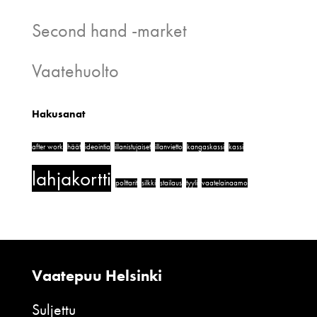
Second hand -market
Vaatehuolto
Hakusanat
after work
häät
ideointia
illanistujaiset
illanvietto
kangaskassi
kassi
lahjakortti
polttarit
silkki
stailaus
tyyli
vaatelainaamo
Vaatepuu Helsinki
Suljettu