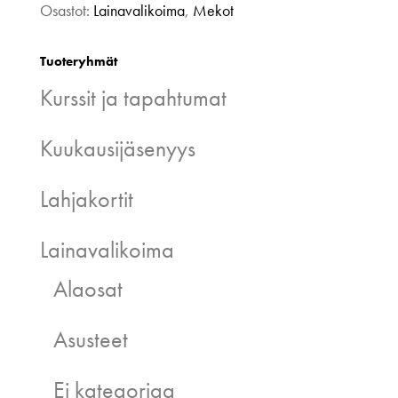
Osastot:
Lainavalikoima
,
Mekot
Tuoteryhmät
Kurssit ja tapahtumat
Kuukausijäsenyys
Lahjakortit
Lainavalikoima
Alaosat
Asusteet
Ei kategoriaa