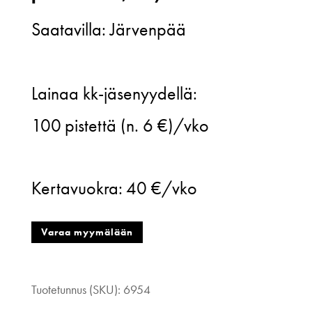
Saatavilla: Järvenpää
Excuse
Lainaa kk-jäsenyydellä:
My
100
pistettä (n. 6 €)/vko
BonBon,
pitsimekko,
Kertavuokra:
40 €/vko
40/42
määrä
Varaa myymälään
Tuotetunnus (SKU):
6954