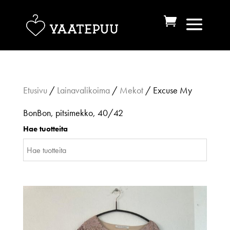
Etusivu
/
Lainavalikoima
/
Mekot
/ Excuse My
BonBon, pitsimekko, 40/42
Hae tuotteita