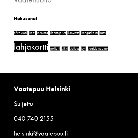
Hakusanat
after work
häät
ideointia
illanistujaiset
illanvietto
kangaskassi
kassi
lahjakortti
polttarit
silkki
stailaus
tyyli
vaatelainaamo
Vaatepuu Helsinki
Suljettu
040 740 2155
helsinki@vaatepuu.fi