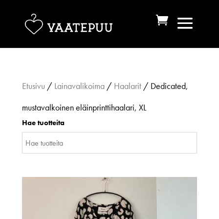
Etusivu
/
Lainavalikoima
/
Haalarit
/ Dedicated,
mustavalkoinen eläinprinttihaalari, XL
Hae tuotteita