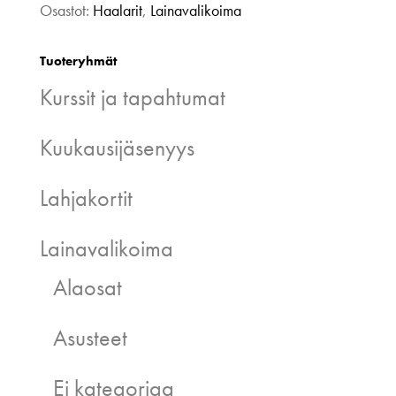
Osastot:
Haalarit
,
Lainavalikoima
Tuoteryhmät
Kurssit ja tapahtumat
Kuukausijäsenyys
Lahjakortit
Lainavalikoima
Alaosat
Asusteet
Ei kategoriaa