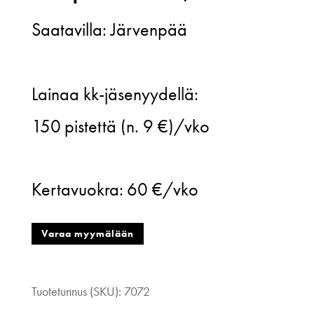
Saatavilla: Järvenpää
Dedicated,
Lainaa kk-jäsenyydellä:
mustavalkoinen
150
pistettä (n. 9 €)/vko
eläinprinttihaalari,
XL
Kertavuokra:
60 €/vko
määrä
Varaa myymälään
Tuotetunnus (SKU):
7072