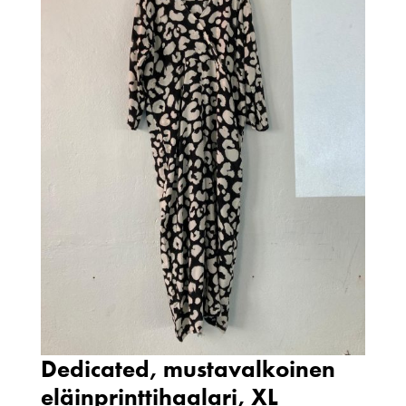
Dedicated, mustavalkoinen
eläinprinttihaalari, XL