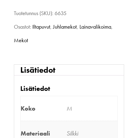
M
Tuotetunnus (SKU):
6635
määrä
Osastot:
Iltapuvut
,
Juhlamekot
,
Lainavalikoima
,
Mekot
Lisätiedot
Lisätiedot
Koko
M
Materiaali
Silkki