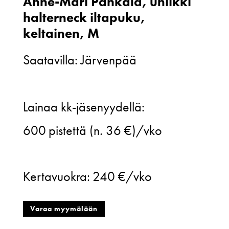
Anne-Mari Pahkala, uniikki
halterneck iltapuku,
keltainen, M
Saatavilla: Järvenpää
Anne-
Lainaa kk-jäsenyydellä:
Mari
600
pistettä (n. 36 €)/vko
Pahkala,
uniikki
Kertavuokra:
240 €/vko
halterneck
iltapuku,
Varaa myymälään
keltainen,