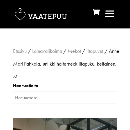
Etusivu
/
Lainavalikoima
/
Mekot
/
Iltapuvut
/ Anne-
Mari Pahkala, uniikki halterneck iltapuku, keltainen,
M
Hae tuotteita