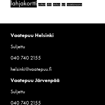
lahjakortti
polttarit
silkki
stailaus
tyyli
vaatelainaamo
Vaatepuu Helsinki
Suljettu
040 740 2155
helsinki@vaatepuu.fi
Vaatepuu Järvenpää
Suljettu
040 740 2155