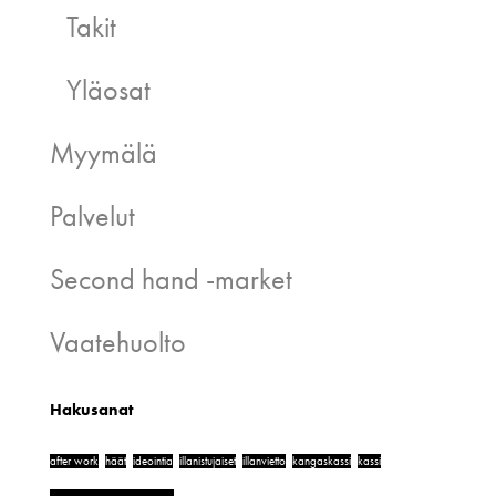
Takit
Yläosat
Myymälä
Palvelut
Second hand -market
Vaatehuolto
Hakusanat
after work
häät
ideointia
illanistujaiset
illanvietto
kangaskassi
kassi