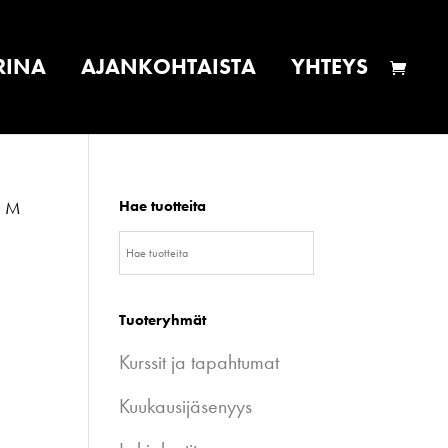
RINA
AJANKOHTAISTA
YHTEYS
n, M
Hae tuotteita
Tuoteryhmät
Kurssit ja tapahtumat
Kuukausijäsenyys