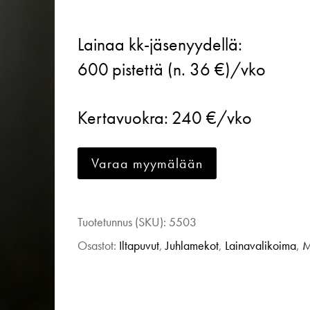
Anne-
Lainaa kk-jäsenyydellä:
Mari
600
pistettä (n. 36 €)/vko
Pahkala,
uniikki
Kertavuokra:
240 €/vko
paljetti-
iltapuku,
Varaa myymälään
tummansininen,
M
määrä
Tuotetunnus (SKU):
5503
Osastot:
Iltapuvut
,
Juhlamekot
,
Lainavalikoima
,
M