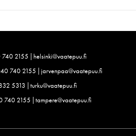
 740 2155
helsinki@vaatepuu.fi
040 740 2155
jarvenpaa@vaatepuu.fi
832 5313
turku@vaatepuu.fi
0 740 2155
tampere@vaatepuu.fi