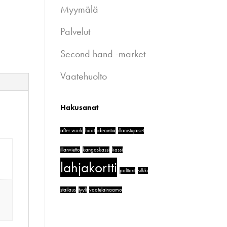
Myymälä
Palvelut
Second hand -market
Vaatehuolto
Hakusanat
after work
häät
ideointia
illanistujaiset
illanvietto
kangaskassi
kassi
lahjakortti
polttarit
silkki
stailaus
tyyli
vaatelainaamo