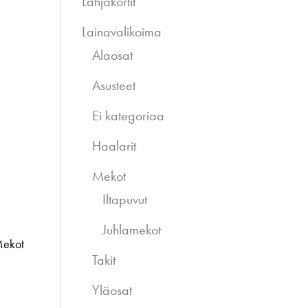
Lahjakortit
Lainavalikoima
Alaosat
Asusteet
Ei kategoriaa
Haalarit
Mekot
Iltapuvut
Juhlamekot
ekot
Takit
Yläosat