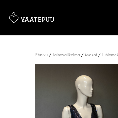
Etusivu
/
Lainavalikoima
/
Mekot
/
Juhlame