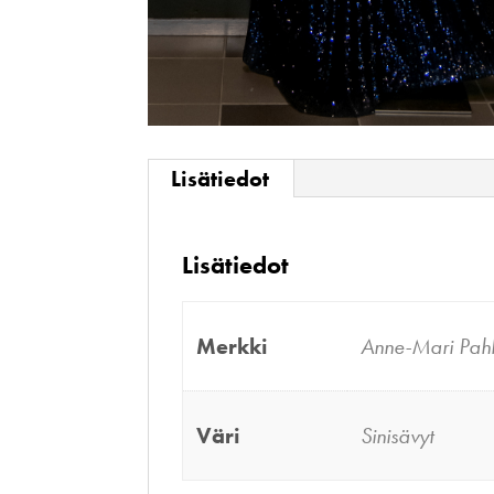
Lisätiedot
Lisätiedot
Merkki
Anne-Mari Pah
Väri
Sinisävyt