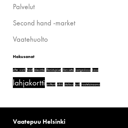
Palvelut
Second hand -market
Vaatehuolto
Hakusanat
after work
häät
ideointia
illanistujaiset
illanvietto
kangaskassi
kassi
lahjakortti
polttarit
silkki
stailaus
tyyli
vaatelainaamo
Vaatepuu Helsinki