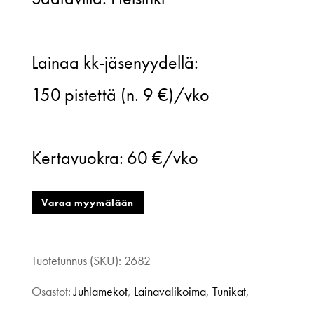
Anne-
Lainaa kk-jäsenyydellä:
Mari
150
pistettä (n. 9 €)/vko
Pahkala,
Halo
Kertavuokra:
60 €/vko
silkkitunika,
mustavalkoinen,
Varaa myymälään
one
size
Tuotetunnus (SKU):
2682
määrä
Osastot:
Juhlamekot
,
Lainavalikoima
,
Tunikat
,