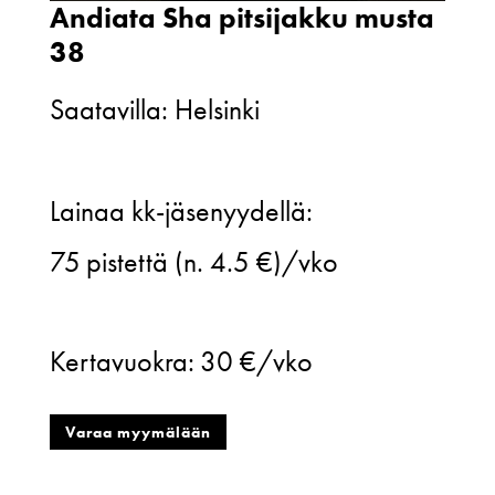
Andiata Sha pitsijakku musta
38
Saatavilla: Helsinki
Andiata
Lainaa kk-jäsenyydellä:
Sha
75
pistettä (n. 4.5 €)/vko
pitsijakku
musta
Kertavuokra:
30 €/vko
38
määrä
Varaa myymälään