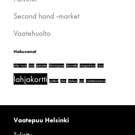
Second hand -market
Vaatehuolto
Hakusanat
after work
häät
ideointia
illanistujaiset
illanvietto
kangaskassi
kassi
lahjakortti
polttarit
silkki
stailaus
tyyli
vaatelainaamo
Vaatepuu Helsinki
Suljettu