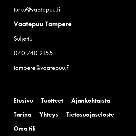
turku@vaatepuu.fi
Vaatepuu Tampere
Suljettu
040 740 2155
tampere@vaatepuu.fi
Etusivu
Tuotteet
Ajankohtaista
Tarina
Yhteys
Tietosuojaseloste
Oma tili