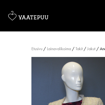
Etusivu
/
Lainavalikoima
/
Takit
/
Jakut
/ And