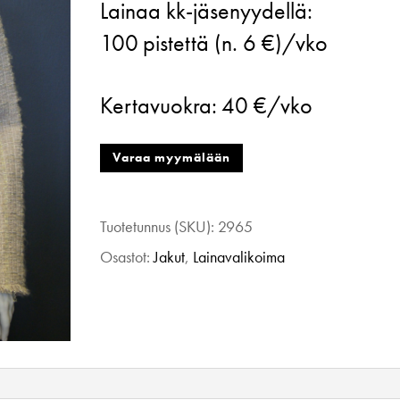
Lainaa kk-jäsenyydellä:
Tweed
100
pistettä (n. 6 €)/vko
blazer,
beige/kulta,
Kertavuokra:
40 €/vko
XS
määrä
Varaa myymälään
Tuotetunnus (SKU):
2965
Osastot:
Jakut
,
Lainavalikoima