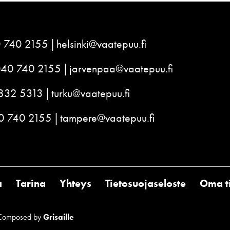
 740 2155
helsinki@vaatepuu.fi
040 740 2155
jarvenpaa@vaatepuu.fi
832 5313
turku@vaatepuu.fi
0 740 2155
tampere@vaatepuu.fi
a
Tarina
Yhteys
Tietosuojaseloste
Oma ti
Composed by
Grisaille