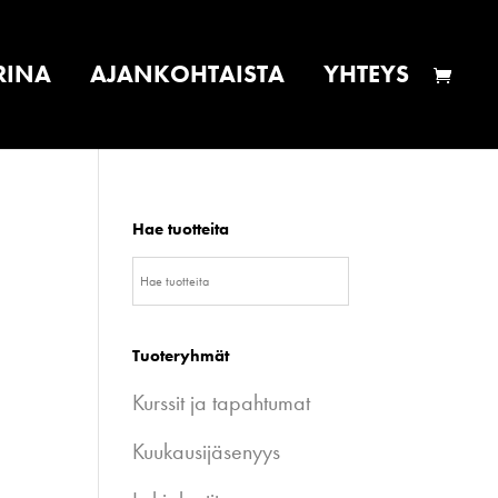
RINA
AJANKOHTAISTA
YHTEYS
Hae tuotteita
Tuoteryhmät
Kurssit ja tapahtumat
Kuukausijäsenyys