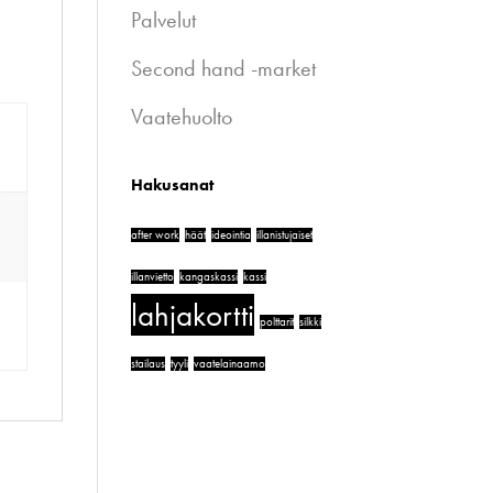
Palvelut
Second hand -market
Vaatehuolto
Hakusanat
after work
häät
ideointia
illanistujaiset
illanvietto
kangaskassi
kassi
lahjakortti
polttarit
silkki
stailaus
tyyli
vaatelainaamo