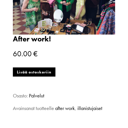
After work!
60.00
€
After
Lisää ostoskoriin
work!
Osasto:
Palvelut
määrä
Avainsanat tuotteelle
after work
,
illanistujaiset