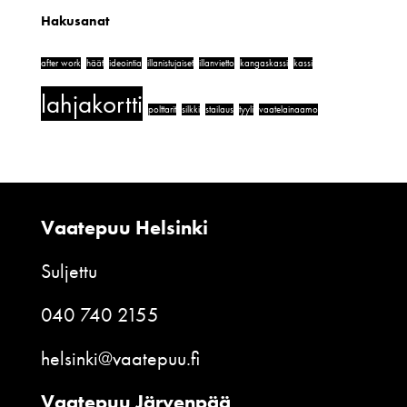
Hakusanat
after work
häät
ideointia
illanistujaiset
illanvietto
kangaskassi
kassi
lahjakortti
polttarit
silkki
stailaus
tyyli
vaatelainaamo
Vaatepuu Helsinki
Suljettu
040 740 2155
helsinki@vaatepuu.fi
Vaatepuu Järvenpää