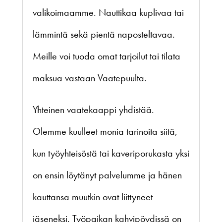
valikoimaamme. Nauttikaa kuplivaa tai
lämmintä sekä pientä naposteltavaa.
Meille voi tuoda omat tarjoilut tai tilata
maksua vastaan Vaatepuulta.
Yhteinen vaatekaappi yhdistää.
Olemme kuulleet monia tarinoita siitä,
kun työyhteisöstä tai kaveriporukasta yksi
on ensin löytänyt palvelumme ja hänen
kauttansa muutkin ovat liittyneet
jäseneksi. Työpaikan kahvipöydissä on