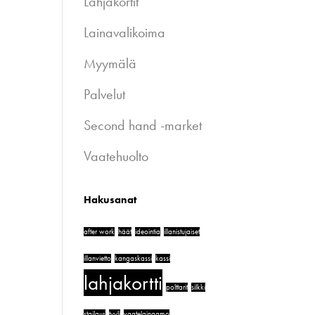
Lahjakortit
Lainavalikoima
Myymälä
Palvelut
Second hand -market
Vaatehuolto
Hakusanat
after work
häät
ideointia
illanistujaiset
illanvietto
kangaskassi
kassi
lahjakortti
polttarit
silkki
stailaus
tyyli
vaatelainaamo