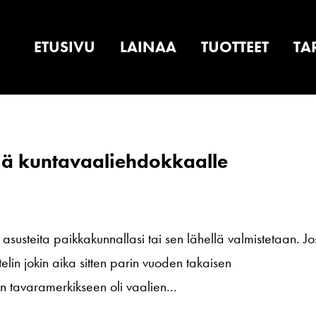
ETUSIVU
LAINAA
TUOTTEET
TA
ä kuntavaaliehdokkaalle
 asusteita paikkakunnallasi tai sen lähellä valmistetaan. Jos
stelin jokin aika sitten parin vuoden takaisen
tavaramerkikseen oli vaalien...