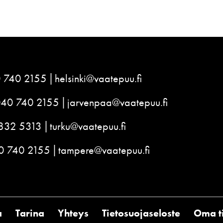
 740 2155
helsinki@vaatepuu.fi
040 740 2155
jarvenpaa@vaatepuu.fi
832 5313
turku@vaatepuu.fi
0 740 2155
tampere@vaatepuu.fi
a
Tarina
Yhteys
Tietosuojaseloste
Oma ti