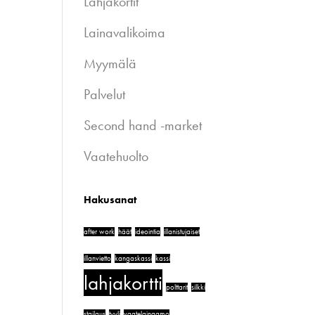
Lahjakortit
Lainavalikoima
Myymälä
Palvelut
Second hand -market
Vaatehuolto
Hakusanat
after work
häät
ideointia
illanistujaiset
illanvietto
kangaskassi
kassi
lahjakortti
polttarit
silkki
stailaus
tyyli
vaatelainaamo