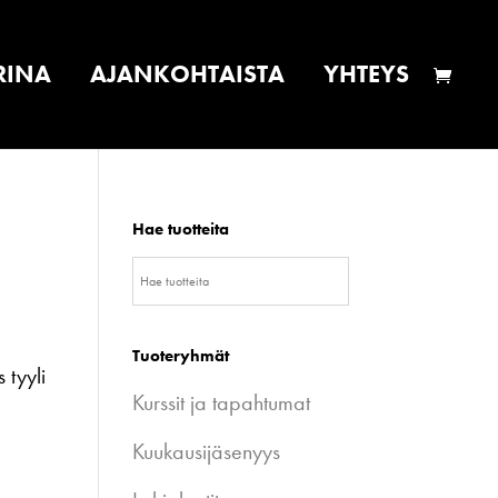
RINA
AJANKOHTAISTA
YHTEYS
Hae tuotteita
Tuoteryhmät
 tyyli
Kurssit ja tapahtumat
Kuukausijäsenyys