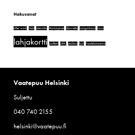
Hakusanat
after work
häät
ideointia
illanistujaiset
illanvietto
kangaskassi
kassi
lahjakortti
polttarit
silkki
stailaus
tyyli
vaatelainaamo
Vaatepuu Helsinki
Suljettu
040 740 2155
helsinki@vaatepuu.fi